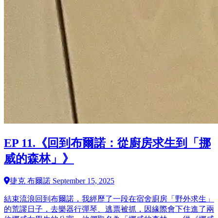
EP 11.《回到布爾諾：從廚房求生到「挪
威的森林」》
捷克 布爾諾
September 15, 2025
結束流浪回到布爾諾，我經歷了一段在宿舍廚房「野外求生」
的荒謬日子，去樂器行彈琴、逃票被抓，因緣際會下住進了兩