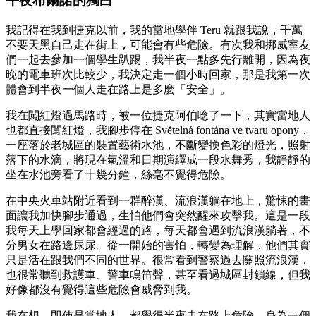
午夜布爾諾的獨白
我記得在我到捷克以前，我的當地學伴 Teru 就跟我說，千萬
不要天黑自己走在街上，可能會有些危險。有次我和挪威室友
們一起去參加一個學生趴踢，我半夜一點多先行離開，因為夜
晚的電車班次比較少，我決定走一個小時回家，那是我第一次
體會到半夜一個人走在路上是多麽「安全」。
我在闖紅燈過馬路時，被一位捷克阿伯唸了一下，其實當地人
也都直接闖紅燈，我腳步停在 Světelná fontána ve tvaru opony，
一座落於老城區的裝置藝術水池，不斷變換色彩的燈光，照射
落下的水滴，將現在氣溫和日期演繹成一段水舞秀，我靜靜的
坐在水池旁看了十幾分鐘，絲毫不覺得危險。
在中央火車站附近看到一群醉漢、流浪漢躺在地上，驚悚的畫
面讓我加快腳步通過，生怕他們會突然醒來攻擊我。這是一段
我每天上學回家都會經過的路，每天都會遇到流浪漢躺著，不
分男女在路邊尿尿。從一開始的害怕，轉變為理解，他們其實
只是活在跟我們不同的世界。很常看到警察過去關照流浪漢，
也很常聽到救護車、警車鳴笛聲，甚至看過城區封鎖線，但我
好像都沒有覺得這些危險會威脅到我。
我在想，即使是當地人，都覺得半夜走在路上危險，身為一個