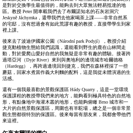
是對於交換學生最值得的，能夠去到大眾無法輕易抵達的地
區。教授 Peter 開車載我們去了布爾諾知名的石灰岩洞穴
Jeskyně Jáchymka，還帶我們去他家喝茶上課——非常自然系
的宅邸，沒有想過會有如此荒謬有趣的教授，直接帶學生到家
裡上課。
後來去了波迪伊國家公園（Národní park Podyjí），教授介紹
捷克動植物生態給我們認識，還能看到野生的鹿在山林間走
動，對於愛爬山愛好自然的我無疑是非常有趣的體驗。接著跨
過塔亞河（Dyje River）來到與奧地利的邊境城市哈爾德格
（Hardegg），再跨過邊境回到捷克，我們在森林裡採了一些
蘑菇，回家水煮當作義大利麵的配料，這是我從未體演過的生
活感。
還有一個我最喜歡的景觀保護區 Hády Quarry，這是一堂環境
保護課程的教授帶我們來的地方，能夠看到極具特色的自然地
形，有點像地中海灌木叢的地形，也能夠俯瞰 Brno 城市和一
大片的自然景觀保護區，周圍也有羊駝場，總之是一個非常景
觀生態都很特別的保護區。後來每當有朋友來，我都會帶他們
來這裡。