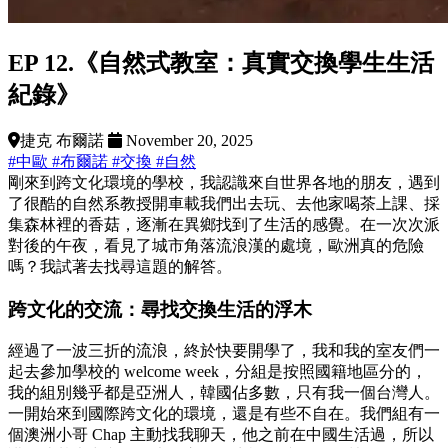
EP 12.《自然式教室：真實交換學生生活
紀錄》
捷克 布爾諾
November 20, 2025
#中歐
#布爾諾
#交換
#自然
剛來到跨文化環境的學校，我認識來自世界各地的朋友，遇到
了很酷的自然系教授開車載我們出去玩、去他家喝茶上課、採
集森林裡的香菇，逐漸在異鄉找到了生活的感覺。在一次次派
對後的午夜，看見了城市角落流浪漢的處境，歐洲真的危險
嗎？我試著去找尋這題的解答。
跨文化的交流：尋找交換生活的浮木
經過了一波三折的流浪，終於快要開學了，我和我的室友們一
起去參加學校的 welcome week，分組是按照國籍地區分的，
我的組別幾乎都是亞洲人，韓國佔多數，只有我一個台灣人。
一開始來到國際跨文化的環境，還是有些不自在。我們組有一
個澳洲小哥 Chap 主動找我聊天，他之前在中國生活過，所以