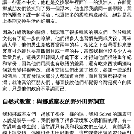
講一些基本中文，他也是交換學生裡面唯一的澳洲人，在離開
挪威朋友們後抓到了另一個浮木。他也跟我讀同一個學院，我
們偶爾會下課一起喝酒，他還把多的柔軟精送給我，絕對是我
上學期交換生活的好朋友。
因為分組活動的關係，我認識了很多韓國的朋友們，對於韓國
文化有了近一步的瞭解。他們很多人也習慣先完成兵役，再來
讀大學，他們男生竟然要當兩年的兵，相比之下台灣看起來更
岌岌可危卻只要當四個月或一年的兵，當然我相信沒多少人喜
歡當兵的。這幾天跟韓國人相處下來，才得知他們很注重年紀
和輩份，因為他們用詞也有敬語的差異，還有吃東西或喝酒時
候就會變得很奔放。跟著交換生們出遊了幾次，參加一些派對
和酒局，其實發現大部分人都知道台灣，而且普遍都很挺台
灣；就連喬治亞朋友們，都直接說他們都覺得台灣是獨立的國
家，只是他們政府不承認而已。
自然式教室：與挪威室友的野外田野調查
我和挪威室友們一起修了很多一樣的課，我和 Solvei 的課表可
以說是幾乎一樣，我們都選了很多環境和永續相關的課。有一
堂課叫全球生態，這堂課只有我和我室友們三個人，實體課和
線上課交錯，偶爾也會去田野調查，這些課堂出遊的資源絕對