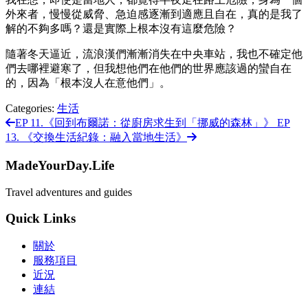
外來者，慢慢從威脅、急迫感逐漸到適應且自在，真的是我了
解的不夠多嗎？還是實際上根本沒有這麼危險？
隨著冬天逼近，流浪漢們漸漸消失在中央車站，我也不確定他
們去哪裡避寒了，但我想他們在他們的世界應該過的蠻自在
的，因為「根本沒人在意他們」。
Categories:
生活
EP 11.《回到布爾諾：從廚房求生到「挪威的森林」》
EP
13. 《交換生活紀錄：融入當地生活》
MadeYourDay.Life
Travel adventures and guides
Quick Links
關於
服務項目
近況
連結